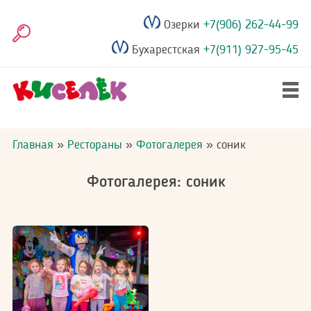
Перейти
Озерки
+7(906) 262-44-99
к
Поиск
основному
Бухарестская
+7(911) 927-95-45
содержанию
Главное
Дни рождения
меню
Строка
Главная
Рестораны
Фотогалерея
соник
навигации
Выпускные
Фотогалерея: соник
Рестораны
Акции
Фотогалерея