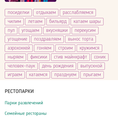
Цены
посиделки
отдыхаем
расслабляемся
чилим
летаем
бильярд
катаем шары
пул
угощаем
вкусняшки
перекусим
угощение
поздравляем
вынос торта
аэрохоккей
гоняем
строим
кружимся
ныряем
фиксики
стив майнкрафт
соник
человек-паук
день рождения
выпускной
играем
катаемся
празднуем
прыгаем
РЕСТОПАРКИ
Парки развлечений
Семейные рестораны