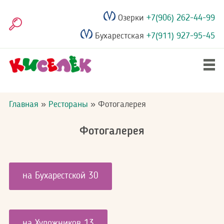
Перейти
Озерки
+7(906) 262-44-99
к
Поиск
основному
Бухарестская
+7(911) 927-95-45
содержанию
Главное
Дни рождения
меню
Строка
Главная
Рестораны
Фотогалерея
навигации
Выпускные
Фотогалерея
Рестораны
на Бухарестской 30
Акции
Фотогалерея
на Художников 13