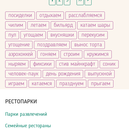
страниц
страница
страница
посиделки
отдыхаем
расслабляемся
чилим
летаем
бильярд
катаем шары
пул
угощаем
вкусняшки
перекусим
угощение
поздравляем
вынос торта
аэрохоккей
гоняем
строим
кружимся
ныряем
фиксики
стив майнкрафт
соник
человек-паук
день рождения
выпускной
играем
катаемся
празднуем
прыгаем
РЕСТОПАРКИ
Парки развлечений
Семейные рестораны