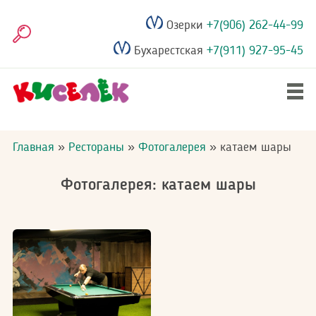
Перейти
Озерки
+7(906) 262-44-99
к
Поиск
основному
Бухарестская
+7(911) 927-95-45
содержанию
Главное
Дни рождения
меню
Строка
Главная
Рестораны
Фотогалерея
катаем шары
навигации
Выпускные
Фотогалерея: катаем шары
Рестораны
Акции
Фотогалерея