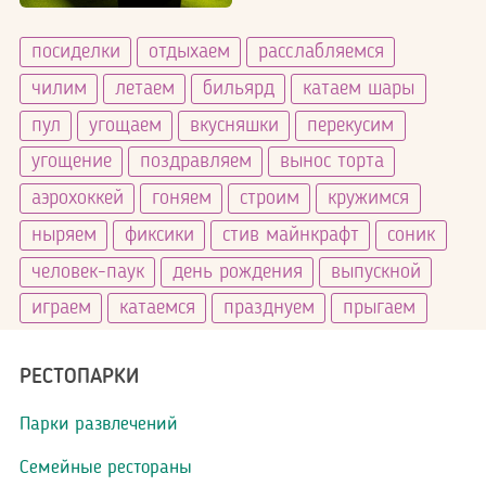
Цены
посиделки
отдыхаем
расслабляемся
чилим
летаем
бильярд
катаем шары
пул
угощаем
вкусняшки
перекусим
угощение
поздравляем
вынос торта
аэрохоккей
гоняем
строим
кружимся
ныряем
фиксики
стив майнкрафт
соник
человек-паук
день рождения
выпускной
играем
катаемся
празднуем
прыгаем
РЕСТОПАРКИ
Парки развлечений
Семейные рестораны