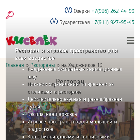
Перейти
Озерки
+7(906) 262-44-99
к
Поиск
основному
Бухарестская
+7(911) 927-95-45
содержанию
Ресторан и игровое пространство для
Главное
всех возрастов
Дни рождения
меню
Строка
Главная
Рестораны
на Художников 13
Ежедневные бесплатные анимационные
навигации
Выпускные
шоу
Ресторан
Никаких ограничений по времени за
столиками в ресторане
Рестораны
Действительно вкусная и разнообразная
кухня
Акции
Бесплатная парковка
Игровое пространство для малышей и
Фотогалерея
подростков
Зал с бильярдными и теннисными