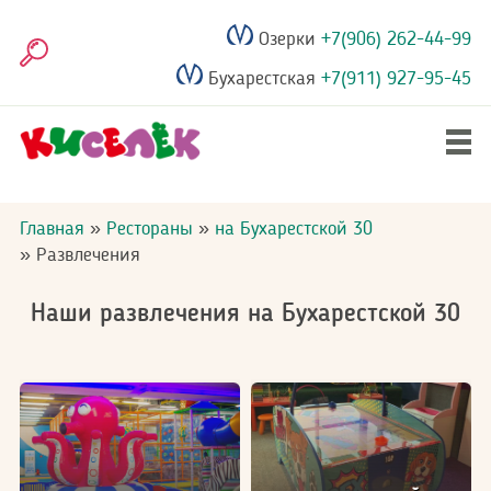
Перейти
Озерки
+7(906) 262-44-99
к
Поиск
основному
Бухарестская
+7(911) 927-95-45
содержанию
Главное
Дни рождения
меню
Строка
Главная
Рестораны
на Бухарестской 30
навигации
Развлечения
Выпускные
Наши развлечения на Бухарестской 30
Рестораны
Акции
Фотогалерея